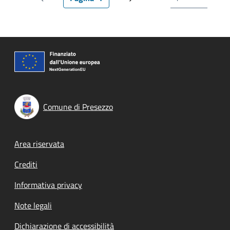
Pagina precedente
Pagina attuale
Prossima pagina
Comune di Presezzo
Footer menu
Area riservata
Crediti
Informativa privacy
Note legali
Dichiarazione di accessibilità