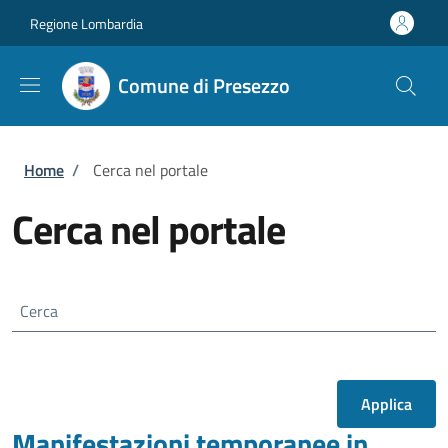
Salta al contenuto principale
Skip to footer content
Regione Lombardia
Comune di Presezzo
Briciole di pane
Home
/
Cerca nel portale
Cerca nel portale
Cerca
Manifestazioni temporanee in