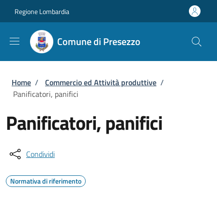
Salta al contenuto principale
Skip to footer content
Regione Lombardia
Comune di Presezzo
Briciole di pane
Home
/
Commercio ed Attività produttive
/
Panificatori, panifici
Panificatori, panifici
Condividi
Normativa di riferimento