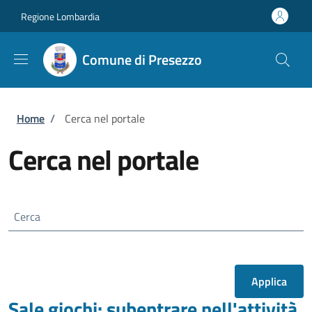
Salta al contenuto principale
Skip to footer content
Regione Lombardia
Comune di Presezzo
Briciole di pane
Home
/
Cerca nel portale
Cerca nel portale
Cerca
Sale giochi: subentrare nell'attività,