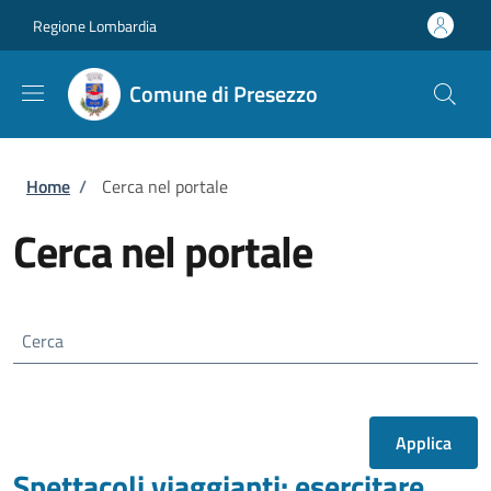
Salta al contenuto principale
Skip to footer content
Regione Lombardia
Comune di Presezzo
Briciole di pane
Home
/
Cerca nel portale
Cerca nel portale
Cerca
Spettacoli viaggianti: esercitare