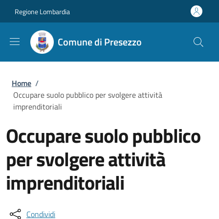
Salta al contenuto principale
Skip to footer content
Regione Lombardia
Comune di Presezzo
Briciole di pane
Home
/
Occupare suolo pubblico per svolgere attività
imprenditoriali
Occupare suolo pubblico
per svolgere attività
imprenditoriali
Condividi