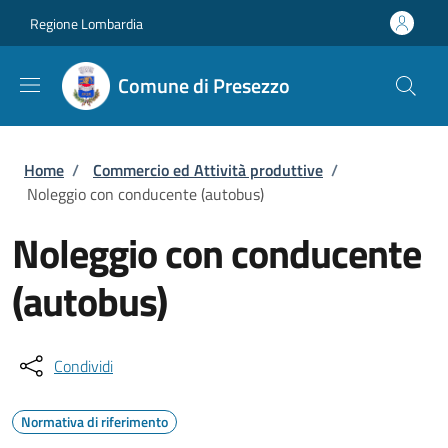
Salta al contenuto principale
Skip to footer content
Regione Lombardia
Comune di Presezzo
Briciole di pane
Home
/
Commercio ed Attività produttive
/
Noleggio con conducente (autobus)
Noleggio con conducente
(autobus)
Condividi
Normativa di riferimento