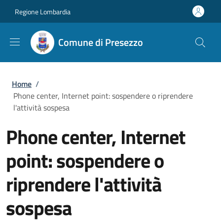
Salta al contenuto principale
Skip to footer content
Regione Lombardia
Comune di Presezzo
Briciole di pane
Home
/
Phone center, Internet point: sospendere o riprendere
l'attività sospesa
Phone center, Internet
point: sospendere o
riprendere l'attività
sospesa