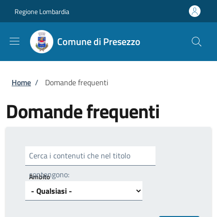
Salta al contenuto principale
Skip to footer content
Regione Lombardia
Comune di Presezzo
Briciole di pane
Home
/
Domande frequenti
Domande frequenti
Cerca i contenuti che nel titolo
contengono:
Ambito