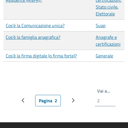
Residente (ANPR)?
certificazioni
,
Stato civile
,
Elettorale
Cos'è la Comunicazione unica?
Suap
Cos'è la famiglia anagrafica?
Anagrafe e
certificazioni
Cos'è la firma digitale (o firma forte)?
Generale
Write th
Vai a…
Pagina
2
Pagina precedente
Pagina attuale
Prossima pagina