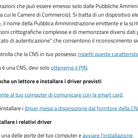
trazioni che può essere emesso solo dalle Pubbliche Ammini
 tra cui le Camere di Commercio).
Si tratta di un dispositivo el
 il nome della Pubblica Amministrazione emittente e la scrit
ioni crittografiche complesse e di memorizzare diversi dati 
cato di autenticazione” che consentono il riconoscimento si
ntrolla che la CNS in tuo possesso
rispetti queste caratterist
ia è una CNS, devi solo
ottenerne il PIN
.
che un lettore e installare i driver previsti
te al tuo computer di comunicare con la smart card
.
installare i
driver
messi a disposizione dal fornitore della C
llare i relativi driver
in una delle porte del tuo computer e
avviare l'installazione
.