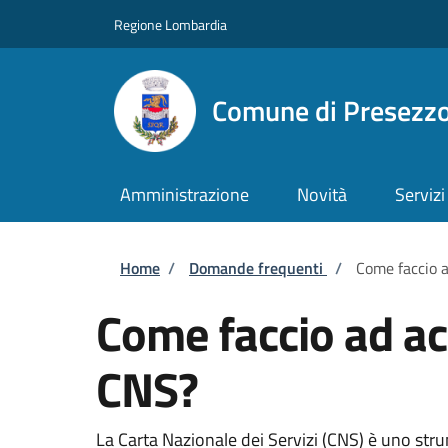
Salta al contenuto principale
Skip to footer content
Regione Lombardia
Comune di Presezz
Amministrazione
Novità
Servizi
Briciole di pane
Home
/
Domande frequenti
/
Come faccio a
Come faccio ad acc
CNS?
La Carta Nazionale dei Servizi (CNS) è uno strum