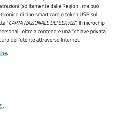
strazioni (solitamente dalle Regioni, ma può
ettronico di tipo
smart card
o t
oken USB
sul
ta “
CARTA NAZIONALE DEI SERVIZI
”.
Il microchip
personali, oltre a contenere una “chiave privata
curo dell'utente attraverso Internet.
iche
.
NS
.