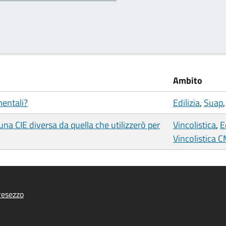
Ambito
mentali?
Edilizia
,
Suap
a CIE diversa da quella che utilizzerò per
Vincolistica
,
E
Vincolistica 
resezzo