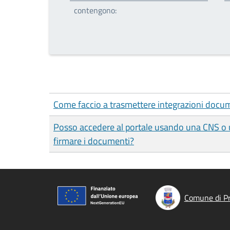
contengono:
Come faccio a trasmettere integrazioni docu
Posso accedere al portale usando una CNS o un
firmare i documenti?
Comune di P