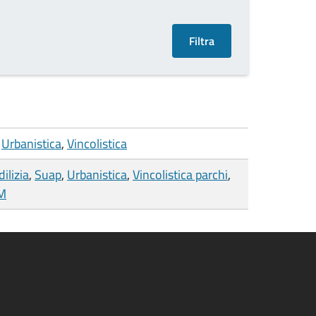
,
Urbanistica
,
Vincolistica
dilizia
,
Suap
,
Urbanistica
,
Vincolistica parchi
,
CM