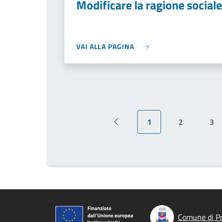
Modificare la ragione sociale
VAI ALLA PAGINA
1
2
3
Pagina precedente
Pagina attuale
Pagina
Pa
Comune di P