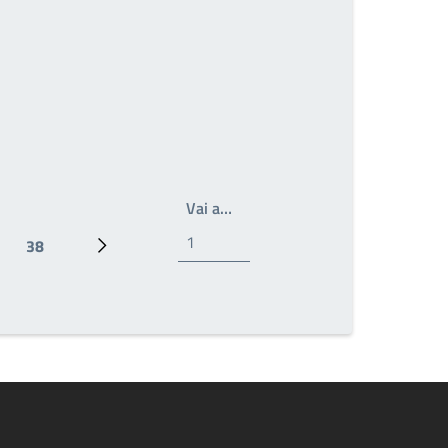
Write the page number you wan
Vai a…
38
Ultima pagina
Prossima pagina