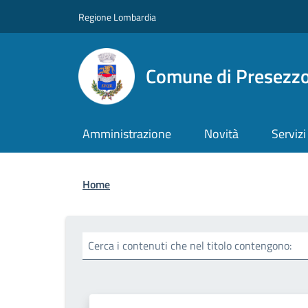
Salta al contenuto principale
Skip to footer content
Regione Lombardia
Comune di Presezz
Amministrazione
Novità
Servizi
Briciole di pane
Home
Cerca i contenuti che nel titolo contengono: