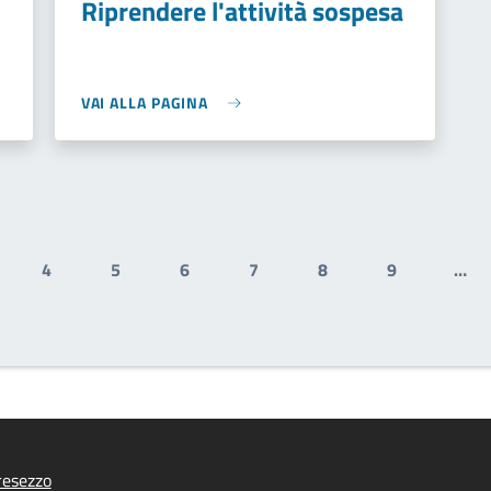
Riprendere l'attività sospesa
VAI ALLA PAGINA
4
5
6
7
8
9
…
gina
Pagina
Pagina
Pagina
Pagina
Pagina
Pagina
resezzo