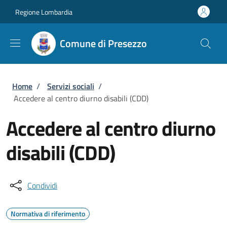
Salta al contenuto principale
Skip to footer content
Regione Lombardia
Comune di Presezzo
Briciole di pane
Home
/
Servizi sociali
/
Accedere al centro diurno disabili (CDD)
Accedere al centro diurno
disabili (CDD)
Condividi
Normativa di riferimento