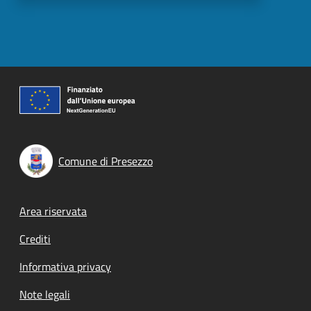
Comune di Presezzo
Footer menu
Area riservata
Crediti
Informativa privacy
Note legali