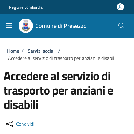
Salta al contenuto principale
Skip to footer content
Regione Lombardia
Comune di Presezzo
Briciole di pane
Home
/
Servizi sociali
/
Accedere al servizio di trasporto per anziani e disabili
Accedere al servizio di
trasporto per anziani e
disabili
Condividi