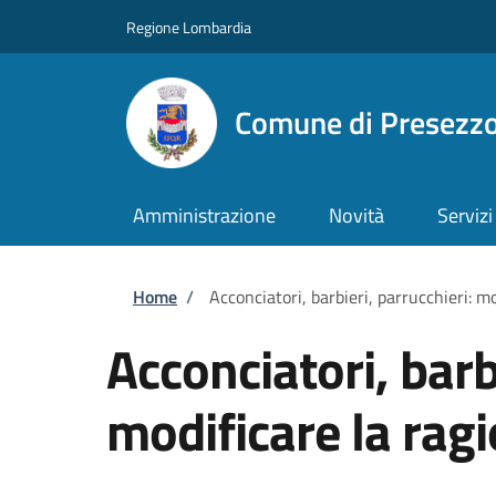
Salta al contenuto principale
Skip to footer content
Regione Lombardia
Comune di Presezz
Amministrazione
Novità
Servizi
Briciole di pane
Home
/
Acconciatori, barbieri, parrucchieri: mo
Acconciatori, barb
modificare la ragi