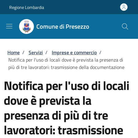
Salta al contenuto principale
Skip to footer content
Regione Lombardia
Comune di Presezzo
Briciole di pane
Home
/
Servizi
/
Imprese e commercio
/
Notifica per l'uso di locali dove è prevista la presenza di
più di tre lavoratori: trasmissione della documentazione
Notifica per l'uso di locali
dove è prevista la
presenza di più di tre
lavoratori: trasmissione