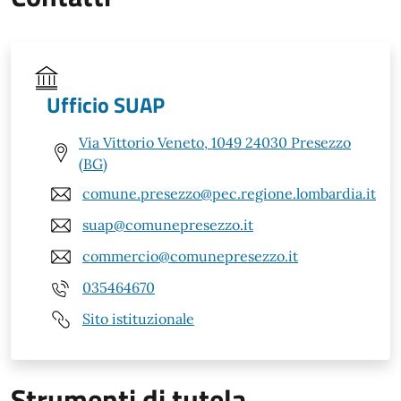
Ufficio SUAP
Via Vittorio Veneto, 1049 24030 Presezzo
(BG)
comune.presezzo@pec.regione.lombardia.it
suap@comunepresezzo.it
commercio@comunepresezzo.it
035464670
Sito istituzionale
Strumenti di tutela