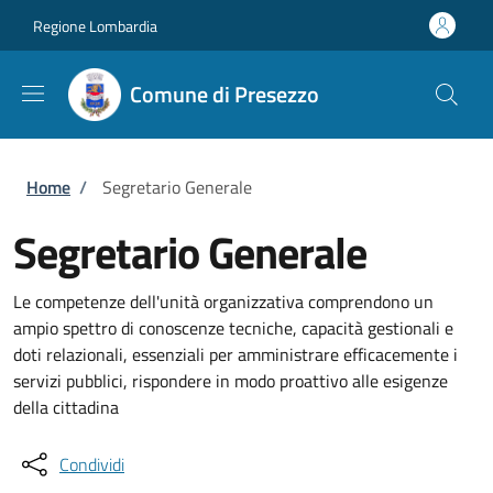
Salta al contenuto principale
Skip to footer content
Regione Lombardia
Comune di Presezzo
Briciole di pane
Home
/
Segretario Generale
Segretario Generale
Le competenze dell'unità organizzativa comprendono un
ampio spettro di conoscenze tecniche, capacità gestionali e
doti relazionali, essenziali per amministrare efficacemente i
servizi pubblici, rispondere in modo proattivo alle esigenze
della cittadina
Condividi