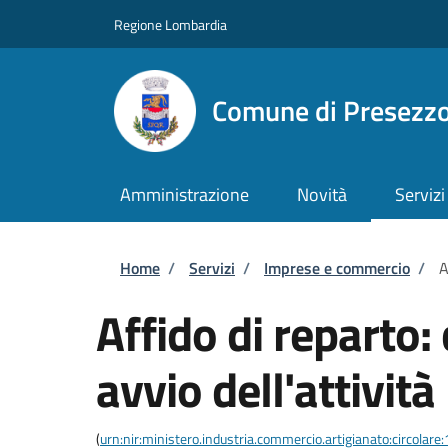
Salta al contenuto principale
Skip to footer content
Regione Lombardia
Comune di Presezz
Amministrazione
Novità
Servizi
Briciole di pane
Home
/
Servizi
/
Imprese e commercio
/
A
Affido di reparto
avvio dell'attività
(
urn:nir:ministero.industria.commercio.artigianato:circol