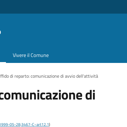
o
Vivere il Comune
ffido di reparto: comunicazione di avvio dell'attività
: comunicazione di
are:1999-05-28;3467-C~art12.1
)