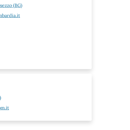
esezzo (BG)
bardia.it
)
m.it