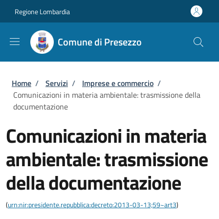
Salta al contenuto principale
Skip to footer content
Regione Lombardia
Comune di Presezzo
Briciole di pane
Home
/
Servizi
/
Imprese e commercio
/
Comunicazioni in materia ambientale: trasmissione della
documentazione
Comunicazioni in materia
ambientale: trasmissione
della documentazione
(
urn:nir:presidente.repubblica:decreto:2013-03-13;59~art3
)