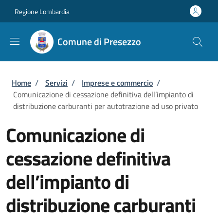
Salta al contenuto principale
Skip to footer content
Regione Lombardia
Comune di Presezzo
Briciole di pane
Home
/
Servizi
/
Imprese e commercio
/
Comunicazione di cessazione definitiva dell’impianto di
distribuzione carburanti per autotrazione ad uso privato
Comunicazione di
cessazione definitiva
dell’impianto di
distribuzione carburanti