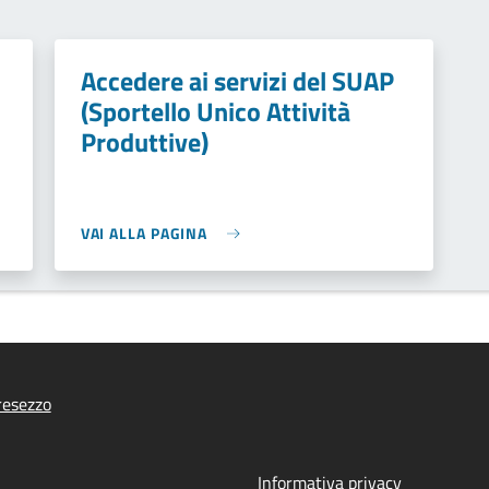
Accedere ai servizi del SUAP
(Sportello Unico Attività
Produttive)
VAI ALLA PAGINA
resezzo
Informativa privacy