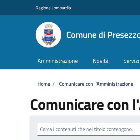
Salta al contenuto principale
Skip to footer content
Regione Lombardia
Comune di Presezz
Amministrazione
Novità
Servizi
Briciole di pane
Home
/
Comunicare con l'Amministrazione
Comunicare con l
Cerca i contenuti che nel titolo contengono: