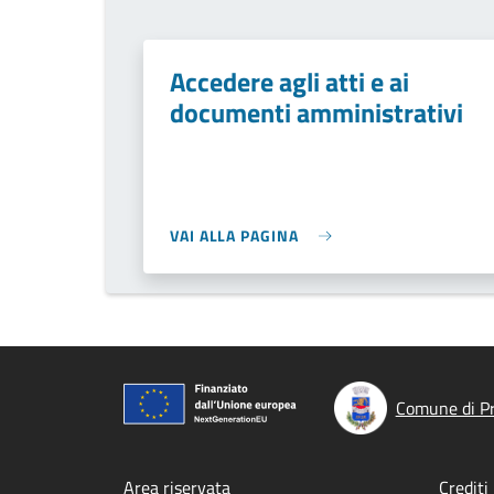
Accedere agli atti e ai
documenti amministrativi
VAI ALLA PAGINA
Comune di P
Area riservata
Crediti