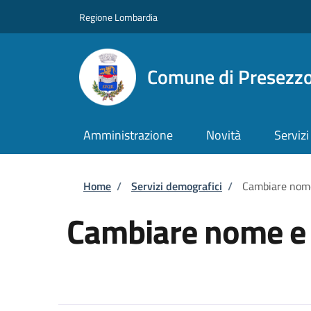
Salta al contenuto principale
Skip to footer content
Regione Lombardia
Comune di Presezz
Amministrazione
Novità
Servizi
Briciole di pane
Home
/
Servizi demografici
/
Cambiare nom
Cambiare nome e