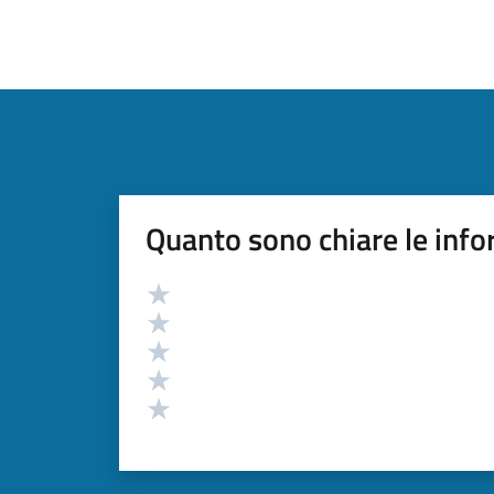
Quanto sono chiare le info
Valutazione
Valuta 5 stelle su 5
Valuta 4 stelle su 5
Valuta 3 stelle su 5
Valuta 2 stelle su 5
Valuta 1 stelle su 5