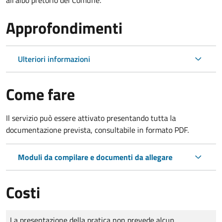
Approfondimenti
Ulteriori informazioni
Come fare
Il servizio può essere attivato presentando tutta la
documentazione prevista, consultabile in formato PDF.
Moduli da compilare e documenti da allegare
Costi
Tipo di pagamento
Importo
La presentazione della pratica non prevede alcun