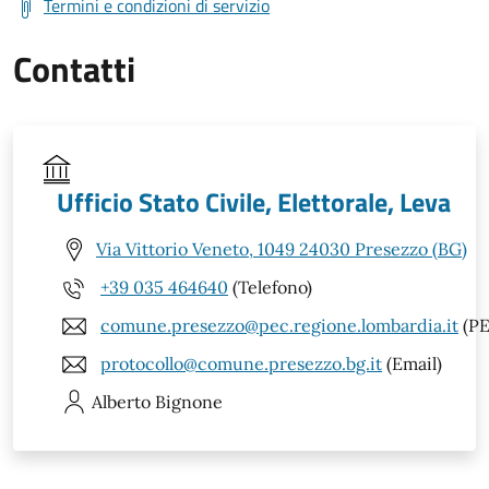
Termini e condizioni di servizio
Contatti
Ufficio Stato Civile, Elettorale, Leva
Via Vittorio Veneto, 1049 24030 Presezzo (BG)
+39 035 464640
(Telefono)
comune.presezzo@pec.regione.lombardia.it
(PE
protocollo@comune.presezzo.bg.it
(Email)
Alberto
Bignone