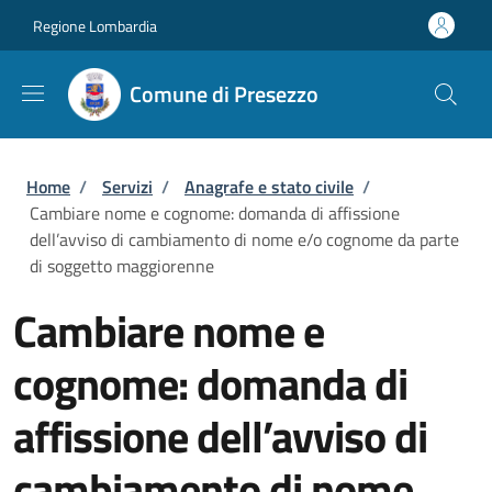
Salta al contenuto principale
Skip to footer content
Regione Lombardia
Comune di Presezzo
Briciole di pane
Home
/
Servizi
/
Anagrafe e stato civile
/
Cambiare nome e cognome: domanda di affissione
dell’avviso di cambiamento di nome e/o cognome da parte
di soggetto maggiorenne
Cambiare nome e
cognome: domanda di
affissione dell’avviso di
cambiamento di nome