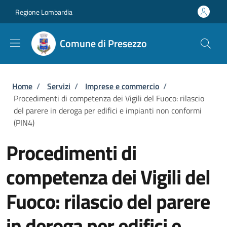
Salta al contenuto principale
Skip to footer content
Regione Lombardia
Comune di Presezzo
Briciole di pane
Home
/
Servizi
/
Imprese e commercio
/
Procedimenti di competenza dei Vigili del Fuoco: rilascio
del parere in deroga per edifici e impianti non conformi
(PIN4)
Procedimenti di
competenza dei Vigili del
Fuoco: rilascio del parere
in deroga per edifici e