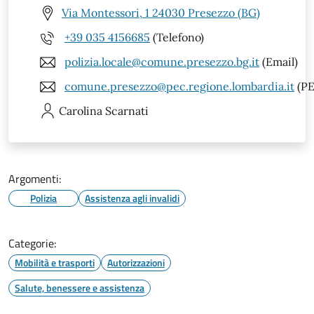
Via Montessori, 1 24030 Presezzo (BG)
+39 035 4156685
(Telefono)
polizia.locale@comune.presezzo.bg.it
(Email)
comune.presezzo@pec.regione.lombardia.it
(PE
Carolina
Scarnati
Argomenti:
Polizia
Assistenza agli invalidi
Categorie:
Mobilità e trasporti
Autorizzazioni
Salute, benessere e assistenza