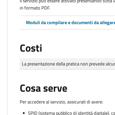
Il servizio può essere attivato presentando tutta
in formato PDF.
Moduli da compilare e documenti da allegar
Costi
Tipo di pagamento
Importo
La presentazione della pratica non prevede al
Cosa serve
Per accedere al servizio, assicurati di avere:
SPID (sistema pubblico di identità digitale), ca