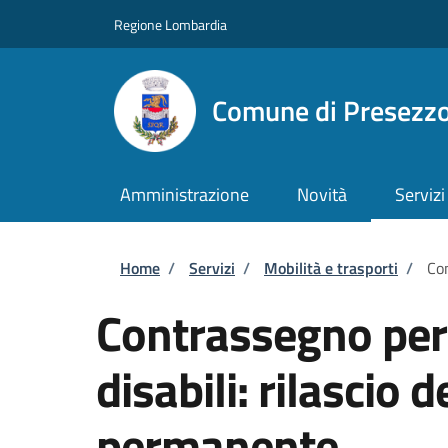
Salta al contenuto principale
Skip to footer content
Regione Lombardia
Comune di Presezz
Amministrazione
Novità
Servizi
Briciole di pane
Home
/
Servizi
/
Mobilità e trasporti
/
Con
Contrassegno per v
disabili: rilascio
permanente