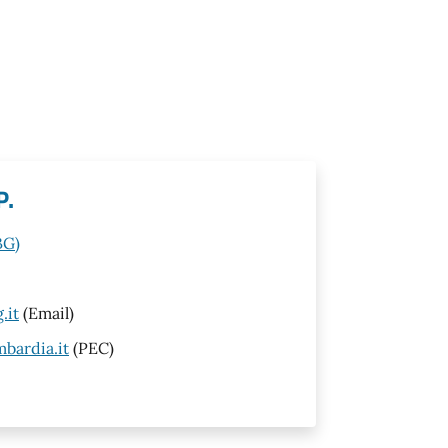
P.
BG)
.it
(Email)
bardia.it
(PEC)