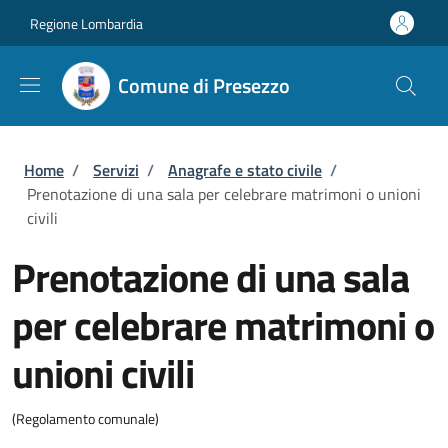
Salta al contenuto principale
Skip to footer content
Regione Lombardia
Comune di Presezzo
Briciole di pane
Home
/
Servizi
/
Anagrafe e stato civile
/
Prenotazione di una sala per celebrare matrimoni o unioni
civili
Prenotazione di una sala
per celebrare matrimoni o
unioni civili
(Regolamento comunale)