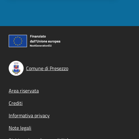
Comune di Presezzo
Footer menu
Area riservata
Crediti
Informativa privacy
Note legali