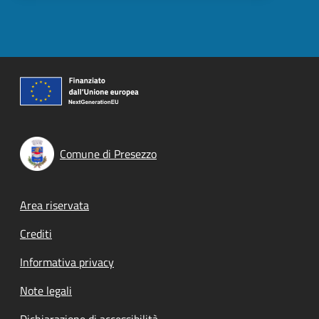
Comune di Presezzo
Footer menu
Area riservata
Crediti
Informativa privacy
Note legali
Dichiarazione di accessibilità