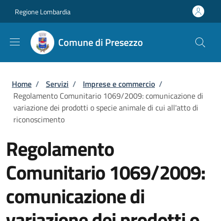
Salta al contenuto principale
Skip to footer content
Regione Lombardia
Comune di Presezzo
Briciole di pane
Home
/
Servizi
/
Imprese e commercio
/
Regolamento Comunitario 1069/2009: comunicazione di
variazione dei prodotti o specie animale di cui all'atto di
riconoscimento
Regolamento
Comunitario 1069/2009:
comunicazione di
variazione dei prodotti o