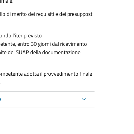
nimale.
lo di merito dei requisiti e dei presupposti
condo l'iter previsto
petente,
entro 30 giorni dal ricevimento
mite del SUAP della documentazione
a competente adotta il provvedimento finale
.
e