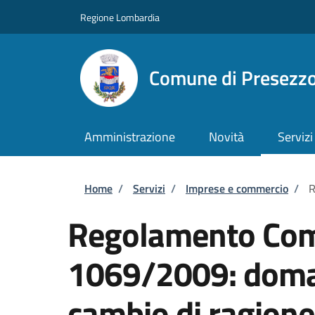
Salta al contenuto principale
Skip to footer content
Regione Lombardia
Comune di Presezz
Amministrazione
Novità
Servizi
Briciole di pane
Home
/
Servizi
/
Imprese e commercio
/
R
Regolamento Com
1069/2009: doman
cambio di ragione 