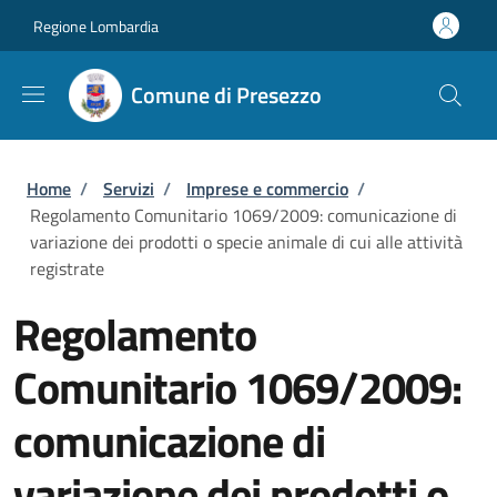
Salta al contenuto principale
Skip to footer content
Regione Lombardia
Comune di Presezzo
Briciole di pane
Home
/
Servizi
/
Imprese e commercio
/
Regolamento Comunitario 1069/2009: comunicazione di
variazione dei prodotti o specie animale di cui alle attività
registrate
Regolamento
Comunitario 1069/2009:
comunicazione di
variazione dei prodotti o