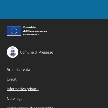
Comune di Presezzo
Footer menu
Area riservata
Crediti
Informativa privacy
Note legali
Dichiarazione di accessibilità