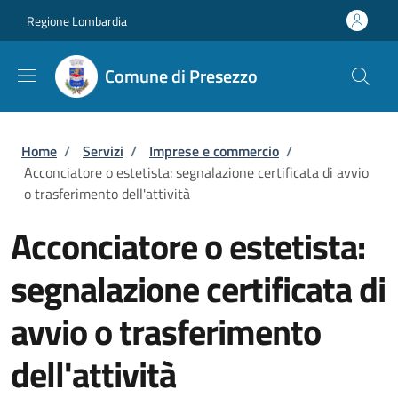
Salta al contenuto principale
Skip to footer content
Regione Lombardia
Comune di Presezzo
Briciole di pane
Home
/
Servizi
/
Imprese e commercio
/
Acconciatore o estetista: segnalazione certificata di avvio
o trasferimento dell'attività
Acconciatore o estetista:
segnalazione certificata di
avvio o trasferimento
dell'attività