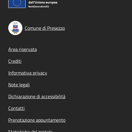
Comune di Presezzo
Footer menu
Area riservata
Crediti
Informativa privacy
Note legali
Dichiarazione di accessibilità
Contatti
Prenotazione appuntamento
Statistiche del portale