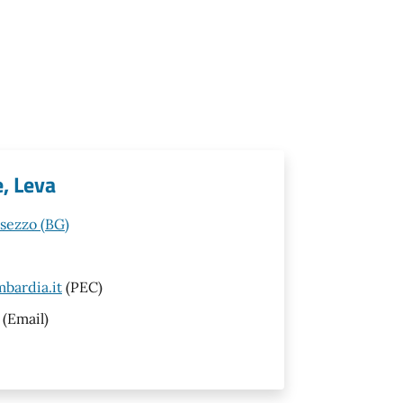
e, Leva
esezzo (BG)
bardia.it
(PEC)
(Email)