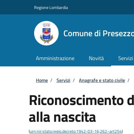
Salta al contenuto principale
Skip to footer content
Regione Lombardia
Comune di Presezz
Amministrazione
Novità
Servizi
Briciole di pane
Home
/
Servizi
/
Anagrafe e stato civile
/
Riconoscimento di
alla nascita
(
urn:nir:stato:regio.decreto:1942-03-16;262~art254
)