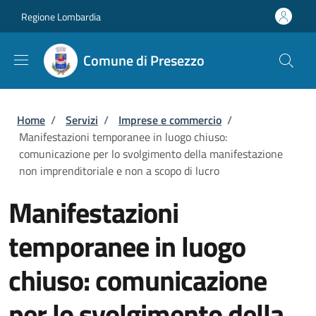
Salta al contenuto principale
Skip to footer content
Regione Lombardia
Comune di Presezzo
Briciole di pane
Home
/
Servizi
/
Imprese e commercio
/
Manifestazioni temporanee in luogo chiuso:
comunicazione per lo svolgimento della manifestazione
non imprenditoriale e non a scopo di lucro
Manifestazioni
temporanee in luogo
chiuso: comunicazione
per lo svolgimento della