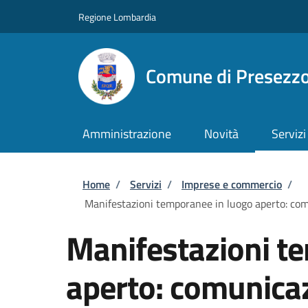
Salta al contenuto principale
Skip to footer content
Regione Lombardia
Comune di Presezz
Amministrazione
Novità
Servizi
Briciole di pane
Home
/
Servizi
/
Imprese e commercio
/
Manifestazioni temporanee in luogo aperto: comu
Manifestazioni t
aperto: comunicaz