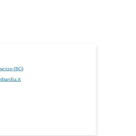
esezzo (BG)
bardia.it