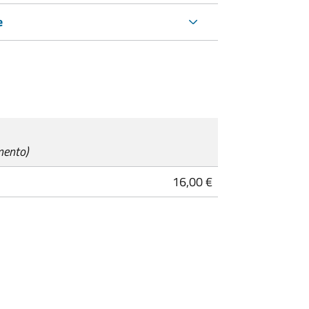
e
mento)
16,00 €