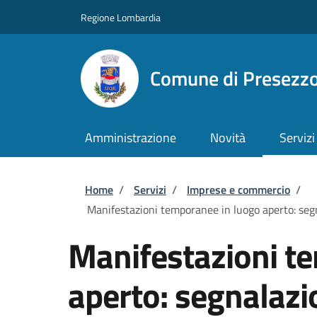
Salta al contenuto principale
Skip to footer content
Regione Lombardia
Comune di Presezz
Amministrazione
Novità
Servizi
Briciole di pane
Home
/
Servizi
/
Imprese e commercio
/
Manifestazioni temporanee in luogo aperto: segna
Manifestazioni t
aperto: segnalazio