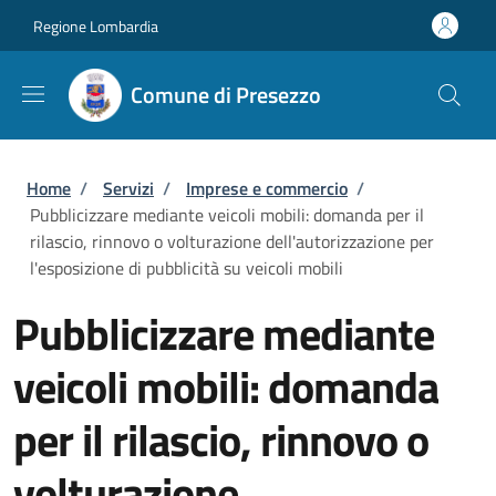
Salta al contenuto principale
Skip to footer content
Regione Lombardia
Comune di Presezzo
Briciole di pane
Home
/
Servizi
/
Imprese e commercio
/
Pubblicizzare mediante veicoli mobili: domanda per il
rilascio, rinnovo o volturazione dell'autorizzazione per
l'esposizione di pubblicità su veicoli mobili
Pubblicizzare mediante
veicoli mobili: domanda
per il rilascio, rinnovo o
volturazione