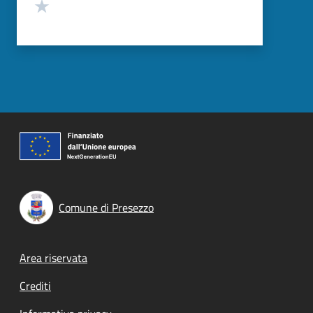
Valuta 1 stelle su 5
Comune di Presezzo
Footer menu
Area riservata
Crediti