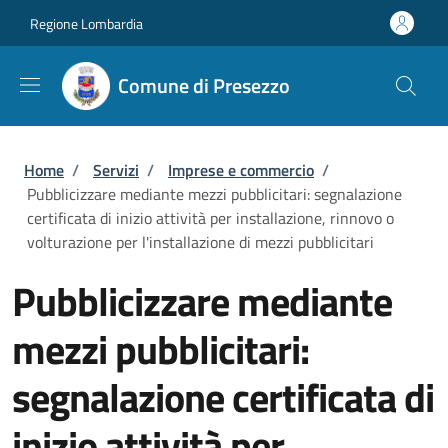
Salta al contenuto principale
Skip to footer content
Regione Lombardia
Comune di Presezzo
Briciole di pane
Home
/
Servizi
/
Imprese e commercio
/
Pubblicizzare mediante mezzi pubblicitari: segnalazione
certificata di inizio attività per installazione, rinnovo o
volturazione per l'installazione di mezzi pubblicitari
Pubblicizzare mediante
mezzi pubblicitari:
segnalazione certificata di
inizio attività per