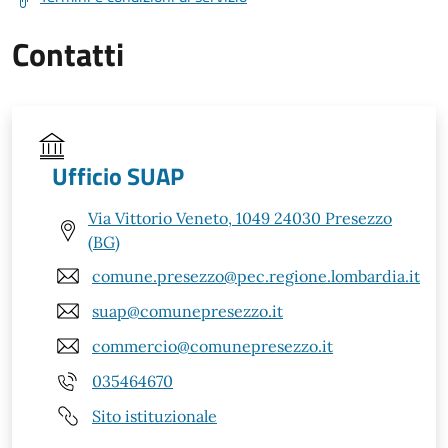
Contatti
Ufficio SUAP
Via Vittorio Veneto, 1049 24030 Presezzo
(BG)
comune.presezzo@pec.regione.lombardia.it
suap@comunepresezzo.it
commercio@comunepresezzo.it
035464670
Sito istituzionale