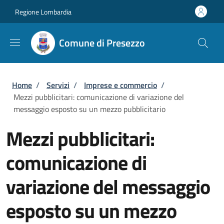
Salta al contenuto principale
Skip to footer content
Regione Lombardia
Comune di Presezzo
Briciole di pane
Home
/
Servizi
/
Imprese e commercio
/
Mezzi pubblicitari: comunicazione di variazione del
messaggio esposto su un mezzo pubblicitario
Mezzi pubblicitari:
comunicazione di
variazione del messaggio
esposto su un mezzo