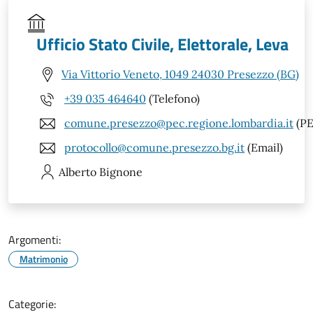
Ufficio Stato Civile, Elettorale, Leva
Via Vittorio Veneto, 1049 24030 Presezzo (BG)
+39 035 464640
(Telefono)
comune.presezzo@pec.regione.lombardia.it
(PE
protocollo@comune.presezzo.bg.it
(Email)
Alberto
Bignone
Argomenti:
Matrimonio
Categorie: