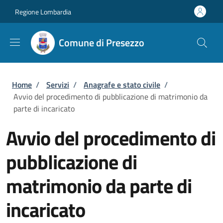
Salta al contenuto principale
Skip to footer content
Regione Lombardia
Comune di Presezzo
Briciole di pane
Home
/
Servizi
/
Anagrafe e stato civile
/
Avvio del procedimento di pubblicazione di matrimonio da
parte di incaricato
Avvio del procedimento di
pubblicazione di
matrimonio da parte di
incaricato