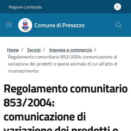
Salta al contenuto principale
Skip to footer content
Regione Lombardia
Comune di Presezzo
Briciole di pane
Home
/
Servizi
/
Imprese e commercio
/
Regolamento comunitario 853/2004: comunicazione di
variazione dei prodotti o specie animale di cui all'atto di
riconoscimento
Regolamento comunitario
853/2004:
comunicazione di
variazione dei prodotti o