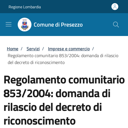
Salta al contenuto principale
Skip to footer content
Regione Lombardia
Comune di Presezzo
Briciole di pane
Home
/
Servizi
/
Imprese e commercio
/
Regolamento comunitario 853/2004: domanda di rilascio
del decreto di riconoscimento
Regolamento comunitario
853/2004: domanda di
rilascio del decreto di
riconoscimento