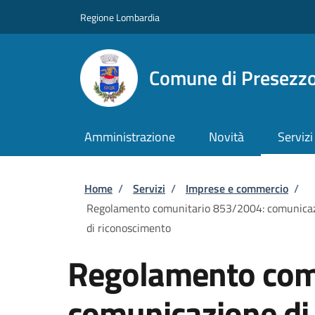
Salta al contenuto principale
Skip to footer content
Regione Lombardia
Comune di Presezz
Amministrazione
Novità
Servizi
Briciole di pane
Home
/
Servizi
/
Imprese e commercio
/
Regolamento comunitario 853/2004: comunicazione
di riconoscimento
Regolamento com
comunicazione di