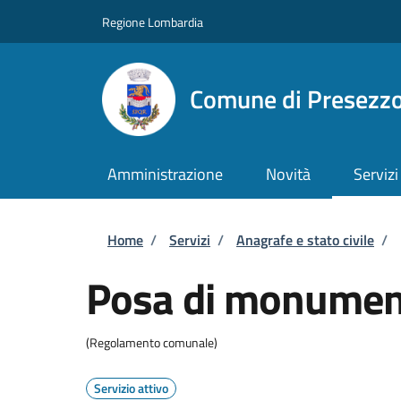
Salta al contenuto principale
Skip to footer content
Regione Lombardia
Comune di Presezz
Amministrazione
Novità
Servizi
Briciole di pane
Home
/
Servizi
/
Anagrafe e stato civile
/
Posa di monument
(Regolamento comunale)
Servizio attivo