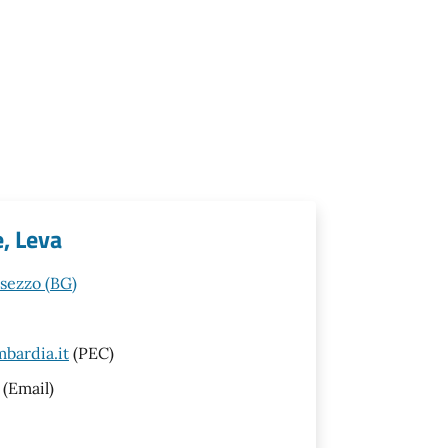
e, Leva
esezzo (BG)
bardia.it
(PEC)
(Email)