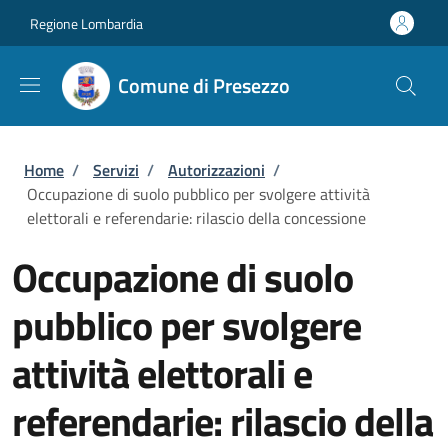
Salta al contenuto principale
Skip to footer content
Regione Lombardia
Comune di Presezzo
Briciole di pane
Home
/
Servizi
/
Autorizzazioni
/
Occupazione di suolo pubblico per svolgere attività
elettorali e referendarie: rilascio della concessione
Occupazione di suolo
pubblico per svolgere
attività elettorali e
referendarie: rilascio della