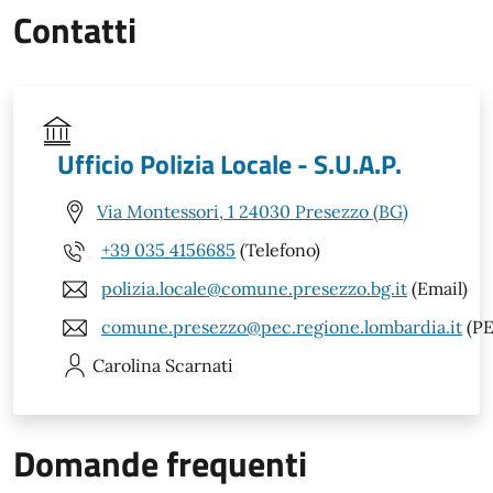
Contatti
Ufficio Polizia Locale - S.U.A.P.
Via Montessori, 1 24030 Presezzo (BG)
+39 035 4156685
(Telefono)
polizia.locale@comune.presezzo.bg.it
(Email)
comune.presezzo@pec.regione.lombardia.it
(PE
Carolina
Scarnati
Domande frequenti