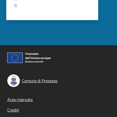
Valuta 1 stelle su 5
Comune di Presezzo
Footer menu
Area riservata
Crediti