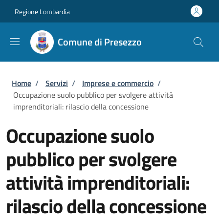
Salta al contenuto principale
Skip to footer content
Regione Lombardia
Comune di Presezzo
Briciole di pane
Home
/
Servizi
/
Imprese e commercio
/
Occupazione suolo pubblico per svolgere attività
imprenditoriali: rilascio della concessione
Occupazione suolo
pubblico per svolgere
attività imprenditoriali:
rilascio della concessione