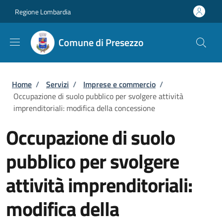
Salta al contenuto principale
Skip to footer content
Regione Lombardia
Comune di Presezzo
Briciole di pane
Home
/
Servizi
/
Imprese e commercio
/
Occupazione di suolo pubblico per svolgere attività
imprenditoriali: modifica della concessione
Occupazione di suolo
pubblico per svolgere
attività imprenditoriali:
modifica della