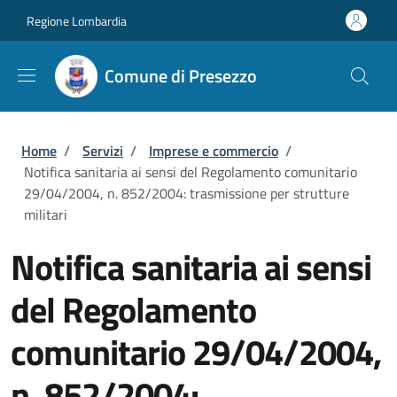
Salta al contenuto principale
Skip to footer content
Regione Lombardia
Comune di Presezzo
Briciole di pane
Home
/
Servizi
/
Imprese e commercio
/
Notifica sanitaria ai sensi del Regolamento comunitario
29/04/2004, n. 852/2004: trasmissione per strutture
militari
Notifica sanitaria ai sensi
del Regolamento
comunitario 29/04/2004,
n. 852/2004: