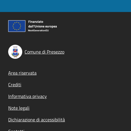
Comune di Presezzo
Footer menu
Area riservata
Crediti
Informativa privacy
Note legali
Dichiarazione di accessibilità