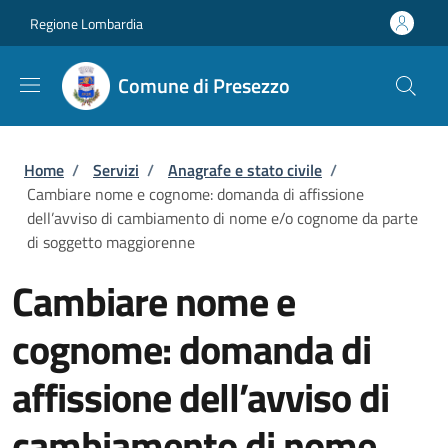
Salta al contenuto principale
Skip to footer content
Regione Lombardia
Comune di Presezzo
Briciole di pane
Home
/
Servizi
/
Anagrafe e stato civile
/
Cambiare nome e cognome: domanda di affissione
dell’avviso di cambiamento di nome e/o cognome da parte
di soggetto maggiorenne
Cambiare nome e
cognome: domanda di
affissione dell’avviso di
cambiamento di nome