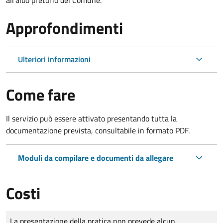
Approfondimenti
Ulteriori informazioni
Come fare
Il servizio può essere attivato presentando tutta la
documentazione prevista, consultabile in formato PDF.
Moduli da compilare e documenti da allegare
Costi
Tipo di pagamento
Importo
La presentazione della pratica non prevede alcun