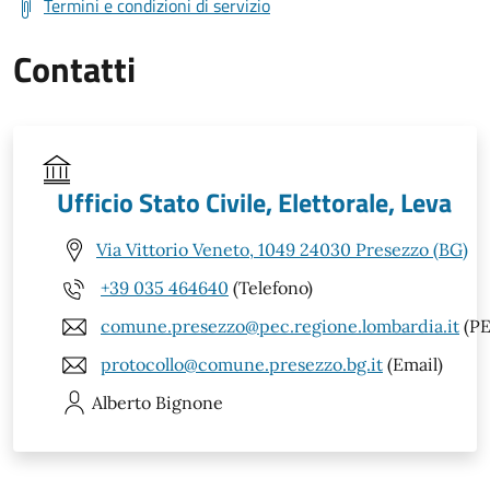
Termini e condizioni di servizio
Contatti
Ufficio Stato Civile, Elettorale, Leva
Via Vittorio Veneto, 1049 24030 Presezzo (BG)
+39 035 464640
(Telefono)
comune.presezzo@pec.regione.lombardia.it
(PE
protocollo@comune.presezzo.bg.it
(Email)
Alberto
Bignone