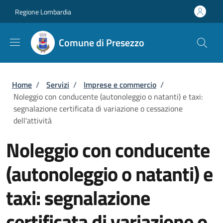
Salta al contenuto principale
Skip to footer content
Regione Lombardia
Comune di Presezzo
Briciole di pane
Home
/
Servizi
/
Imprese e commercio
/
Noleggio con conducente (autonoleggio o natanti) e taxi:
segnalazione certificata di variazione o cessazione
dell'attività
Noleggio con conducente
(autonoleggio o natanti) e
taxi: segnalazione
certificata di variazione o