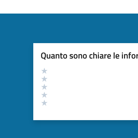
Quanto sono chiare le info
Valutazione
Valuta 5 stelle su 5
Valuta 4 stelle su 5
Valuta 3 stelle su 5
Valuta 2 stelle su 5
Valuta 1 stelle su 5