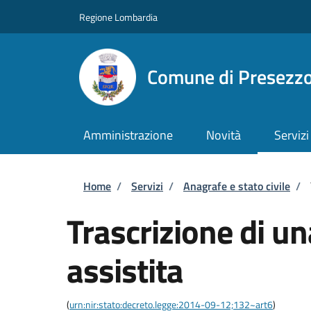
Salta al contenuto principale
Skip to footer content
Regione Lombardia
Comune di Presezz
Amministrazione
Novità
Servizi
Briciole di pane
Home
/
Servizi
/
Anagrafe e stato civile
/
Trascrizione di u
assistita
(
urn:nir:stato:decreto.legge:2014-09-12;132~art6
)