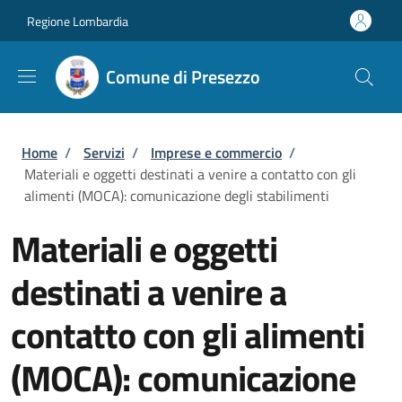
Salta al contenuto principale
Skip to footer content
Regione Lombardia
Comune di Presezzo
Briciole di pane
Home
/
Servizi
/
Imprese e commercio
/
Materiali e oggetti destinati a venire a contatto con gli
alimenti (MOCA): comunicazione degli stabilimenti
Materiali e oggetti
destinati a venire a
contatto con gli alimenti
(MOCA): comunicazione